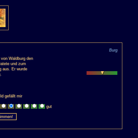
Burg
d von Waldburg den
ratete und zum
g aus. Er wurde
.
ld gefällt mir
gut