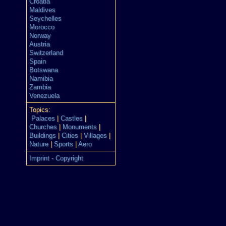
Croatia
Maldives
Seychelles
Morocco
Norway
Austria
Switzerland
Spain
Botswana
Namibia
Zambia
Venezuela
Topics:
Palaces
|
Castles
|
Churches
|
Monuments
|
Buildings
|
Cities
|
Villages
|
Nature
|
Sports
|
Aero
Imprint - Copyright