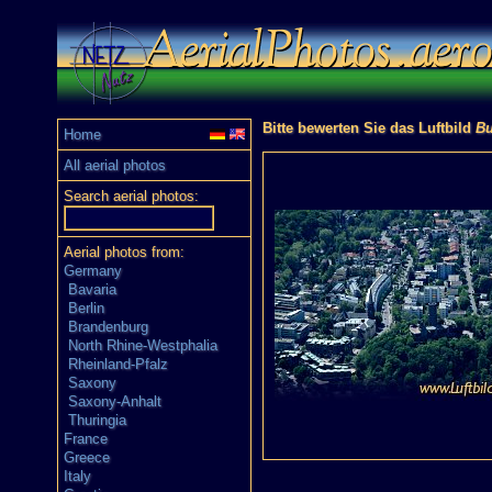
Bitte bewerten Sie das Luftbild
Bu
Home
All aerial photos
Search aerial photos:
Aerial photos from:
Germany
Bavaria
Berlin
Brandenburg
North Rhine-Westphalia
Rheinland-Pfalz
Saxony
Saxony-Anhalt
Thuringia
France
Greece
Italy