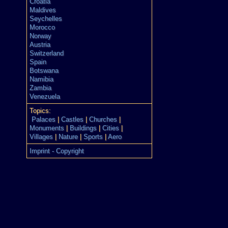
Croatia
Maldives
Seychelles
Morocco
Norway
Austria
Switzerland
Spain
Botswana
Namibia
Zambia
Venezuela
Topics:
Palaces
|
Castles
|
Churches
|
Monuments
|
Buildings
|
Cities
|
Villages
|
Nature
|
Sports
|
Aero
Imprint - Copyright