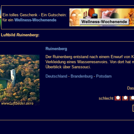
Ein tolles Geschenk - Ein Gutschein:
für ein
Wellness-Wochenende
 Luftbild
Ruinenberg
:
Ruinenberg
Der Ruinenberg entstand nach einem Enwurf von K
Verkleidung eines Wasserreservoirs. Von dort hat m
Überblick über Sanssouci.
Deutschland
-
Brandenburg
-
Potsdam
Das 
schlecht