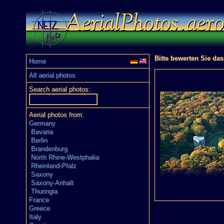
Bitte bewerten Sie das
Home
All aerial photos
Search aerial photos:
Aerial photos from:
Germany
Bavaria
Berlin
Brandenburg
North Rhine-Westphalia
Rheinland-Pfalz
Saxony
Saxony-Anhalt
Thuringia
France
Greece
Italy