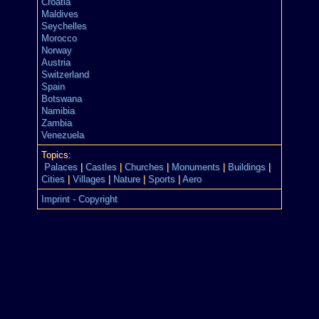
Croatia
Maldives
Seychelles
Morocco
Norway
Austria
Switzerland
Spain
Botswana
Namibia
Zambia
Venezuela
Topics:
Palaces
|
Castles
|
Churches
|
Monuments
|
Buildings
|
Cities
|
Villages
|
Nature
|
Sports
|
Aero
Imprint - Copyright